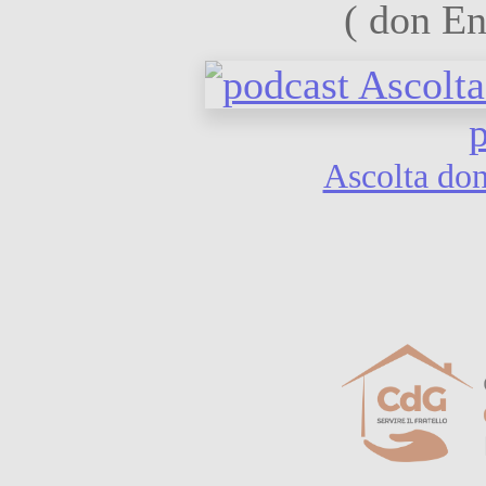
( don En
Ascolta don