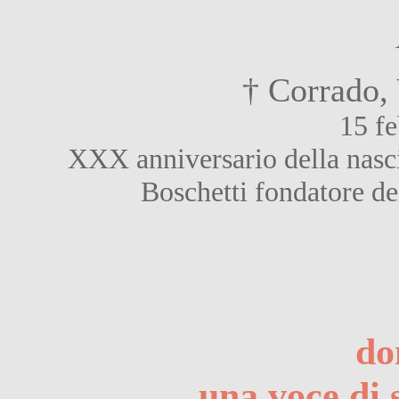
† Corrado,
15 f
XXX anniversario della nasci
Boschetti fondatore de
do
una voce di 