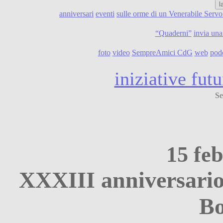
l
anniversari
eventi
sulle orme di un Venerabile Serv
“Quaderni”
invia una
foto
video
SempreAmici CdG
web
pod
iniziative futu
Se
15 fe
XXXIII anniversario
Bo