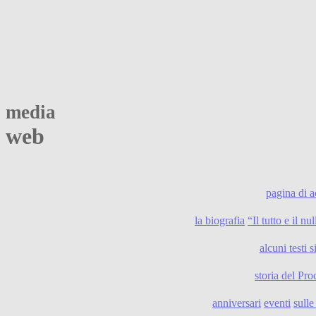
media
web
pagina di 
la biografia
“Il tutto e il n
alcuni testi s
storia del Pro
anniversari
eventi
sull