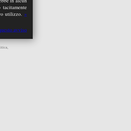
rebbe in alcun
 tacitamente
o utilizzo.
»
questo avviso
itica,