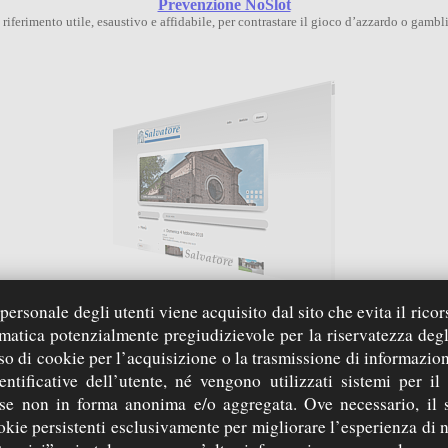
Prevenzione NoSlot
 riferimento utile, esaustivo e affidabile, per contrastare il gioco d’azzardo o gambl
Parrocchia Santissimo Salvatore — Pavia
ersonale degli utenti viene acquisito dal sito che evita il ricor
lica di cui si ha memoria fin dal 650, l’Oratorio, la Cappella del Sacro Cuore al Ti
rmatica potenzialmente pregiudizievole per la riservatezza degl
so di cookie per l’acquisizione o la trasmissione di informazion
entificative dell’utente, né vengono utilizzati sistemi per il
 se non in forma anonima e/o aggregata. Ove necessario, il 
okie persistenti esclusivamente per migliorare l’esperienza di 