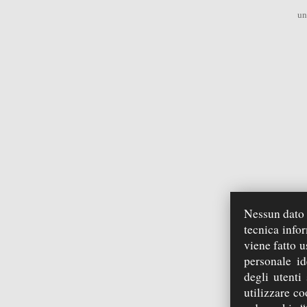
un
Nessun dato p
La Basi
tecnica info
viene fatto u
personale id
degli utenti
utilizzare co