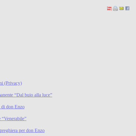
ni (Privacy)
anente “Dal buio alla luce”
li di don Enzo
 “Venerabile”
preghiera per don Enzo