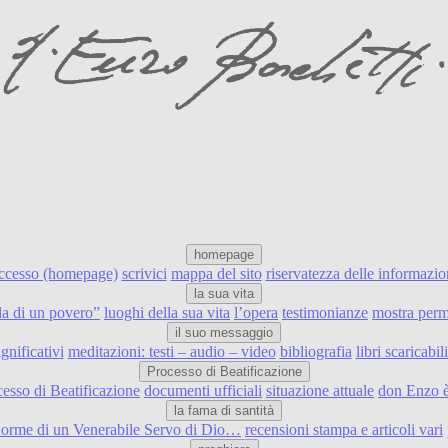
homepage
accesso (homepage)
scrivici
mappa del sito
riservatezza delle informazio
la sua vita
ulla di un povero”
luoghi della sua vita
l’opera
testimonianze
mostra perm
il suo messaggio
ignificativi
meditazioni: testi – audio – video
bibliografia
libri scaricabi
Processo di Beatificazione
cesso di Beatificazione
documenti ufficiali
situazione attuale
don Enzo è
la fama di santità
e orme di un Venerabile Servo di Dio…
recensioni stampa e articoli vari