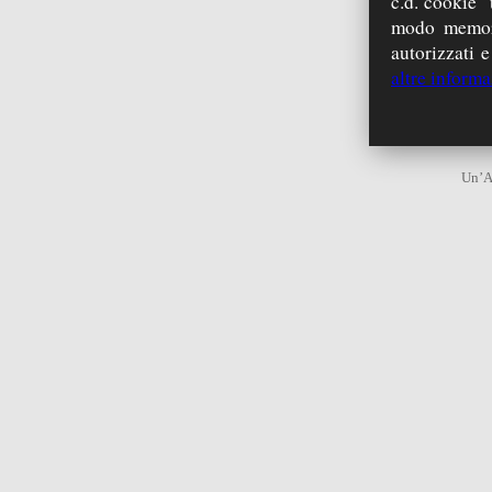
c.d. cookie “
modo memori
autorizzati e
altre informa
Un’As