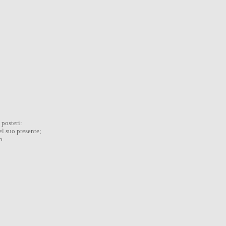
 posteri:
el suo presente;
o.