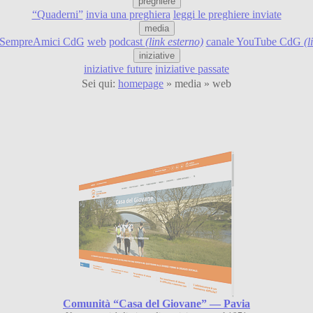
preghiere
“Quaderni”
invia una preghiera
leggi le preghiere inviate
media
SempreAmici CdG
web
podcast
(link esterno)
canale YouTube CdG
(l
iniziative
iniziative future
iniziative passate
Sei qui:
homepage
» media » web
Comunità “Casa del Giovane” — Pavia