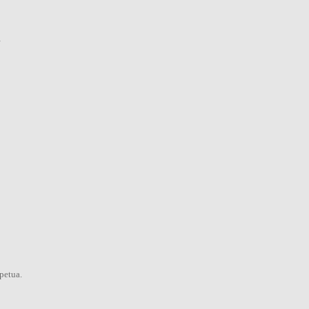
…
petua.