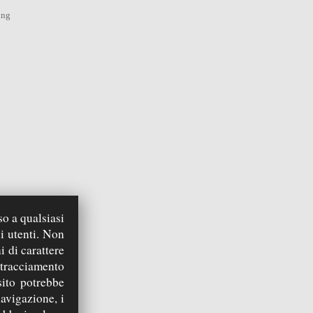
ing
so a qualsiasi
cinello…
i utenti. Non
i di carattere
 tracciamento
sito potrebbe
navigazione, i