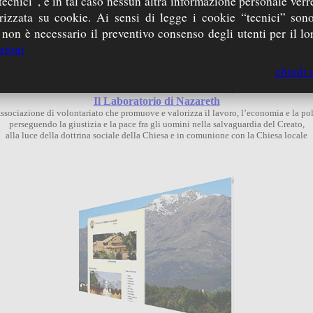
tecnici”, e in tal caso nessun’altra informazione personale ver
zzata su cookie. Ai sensi di legge i cookie “tecnici” sono
 non è necessario il preventivo consenso degli utenti per il lor
zioni
chiudi 
Il Laboratorio di Nazareth
sociazione di volontariato che promuove e valorizza il lavoro, l’economia e la pol
perseguendo la giustizia e la pace fra gli uomini nella salvaguardia del Creato,
alla luce della dottrina sociale della Chiesa e in comunione con la Chiesa locale