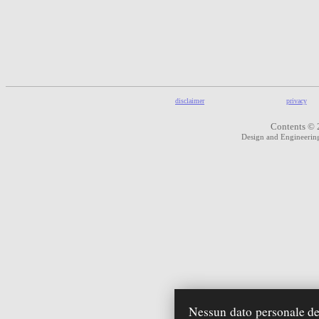
disclaimer
privacy
Contents © 
Design and Engineeri
Nessun dato personale deg