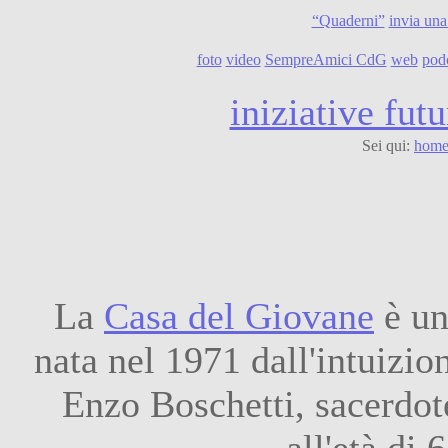
“Quaderni”
invia una
foto
video
SempreAmici CdG
web
pod
iniziative futu
Sei qui:
home
La
Casa del Giovane
è un
nata nel 1971 dall'intuizio
Enzo Boschetti, sacerdot
all'età di 