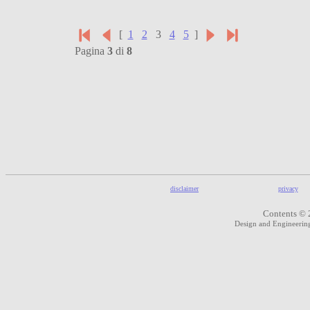
[
1
2
3
4
5
]
Pagina
3
di
8
disclaimer
privacy
Contents © 
Design and Engineeri