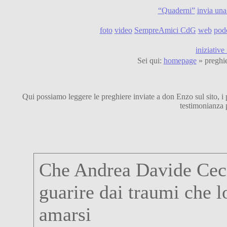
“Quaderni”
invia una
foto
video
SempreAmici CdG
web
pod
iniziative
Sei qui:
homepage
» preghie
Qui possiamo leggere le preghiere inviate a don Enzo sul sito, i pe
testimonianza 
Che Andrea Davide Cecc
guarire dai traumi che 
amarsi