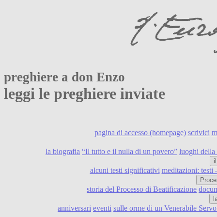
preghiere a don Enzo
leggi le preghiere inviate
pagina di accesso (homepage)
scrivici
m
la biografia
“Il tutto e il nulla di un povero”
luoghi della 
i
alcuni testi significativi
meditazioni: testi
Proce
storia del Processo di Beatificazione
docume
l
anniversari
eventi
sulle orme di un Venerabile Serv